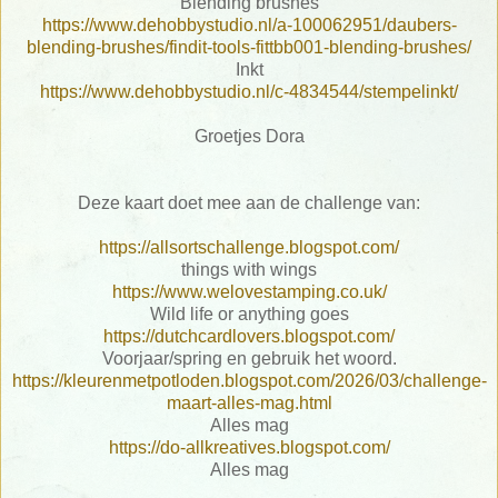
Blending brushes
https://www.dehobbystudio.nl/a-100062951/daubers-
blending-brushes/findit-tools-fittbb001-blending-brushes/
Inkt
https://www.dehobbystudio.nl/c-4834544/stempelinkt/
Groetjes Dora
Deze kaart doet mee aan de challenge van:
https://allsortschallenge.blogspot.com/
things with wings
https://www.welovestamping.co.uk/
Wild life or anything goes
https://dutchcardlovers.blogspot.com/
Voorjaar/spring en gebruik het woord.
https://kleurenmetpotloden.blogspot.com/2026/03/challenge-
maart-alles-mag.html
Alles mag
https://do-allkreatives.blogspot.com/
Alles mag