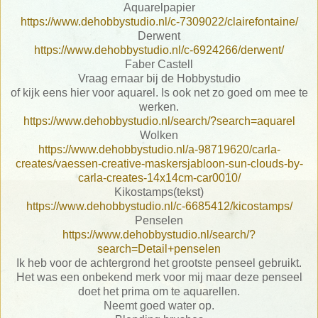
Aquarelpapier
https://www.dehobbystudio.nl/c-7309022/clairefontaine/
Derwent
https://www.dehobbystudio.nl/c-6924266/derwent/
Faber Castell
Vraag ernaar bij de Hobbystudio
of kijk eens hier voor aquarel. Is ook net zo goed om mee te
werken.
https://www.dehobbystudio.nl/search/?search=aquarel
Wolken
https://www.dehobbystudio.nl/a-98719620/carla-
creates/vaessen-creative-maskersjabloon-sun-clouds-by-
carla-creates-14x14cm-car0010/
Kikostamps(tekst)
https://www.dehobbystudio.nl/c-6685412/kicostamps/
Penselen
https://www.dehobbystudio.nl/search/?
search=Detail+penselen
Ik heb voor de achtergrond het grootste penseel gebruikt.
Het was een onbekend merk voor mij maar deze penseel
doet het prima om te aquarellen.
Neemt goed water op.